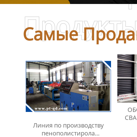
Продукт
Самые Прода
ОБ
СВ
Линия по производству
ПАН
пенополистирола