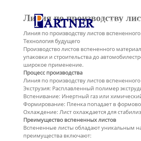
Главная
Линия по производству лис
ГЛАВНАЯ
Продукция
Линия по производству листов вспененного
Линия по производству
Технология будущего
спиральновитых труб из ПНД
Производство листов вспененного материал
упаковки и строительства до автомобилест
Линия по производству
широкое применение.
экструдированного
Процесс производства
пенополистирола
Линия по производству листов вспененного 
Экструзия: Расплавленный полимер экструд
Линия по производству
Вспенивание: Инертный газ или химический
водопроводных труб из ПНД
Формирование: Пленка попадает в формовоч
Охлаждение: Лист охлаждается для стабилиз
Оборудование для
Преимущество вспененных листов
производства труб со
структурированной стенкой
Вспененные листы обладают уникальным на
преимущества включают: