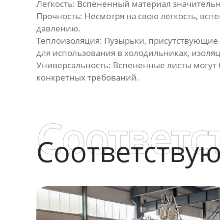
Линия по производству
Легкость: Вспененный материал значительн
гофрированных труб из
Прочность: Несмотря на свою легкость, вс
полиэтилена
давлению.
Теплоизоляция: Пузырьки, присутствующие
Линия по производству
для использования в холодильниках, изоляц
трехцветных ротангов из ПЭ/
Универсальность: Вспененные листы могут 
ПП
конкретных требований.
Линия по производству
прутка для 3D-принтера
Соответс
Оборудование для сварки
профильных панелей
Соответству
Непрерывная линия по
производству
стеклопластиковых труб
Оборудование для
непрерывной намотки труб с