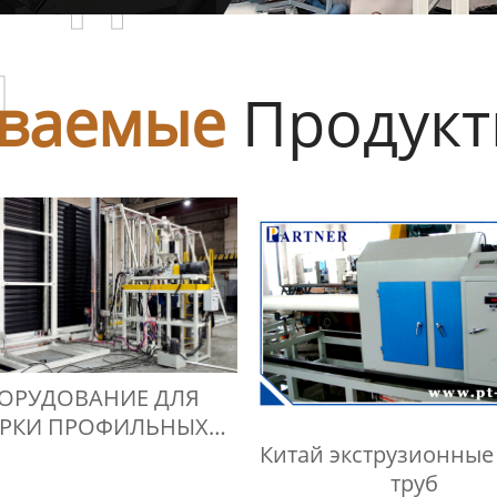
ы
ваемые
Продук
ОРУДОВАНИЕ ДЛЯ
АРКИ ПРОФИЛЬНЫХ
Китай экструзионные
ЕЛЕЙ (PROFPANEL /
труб
WEHOPANEL)