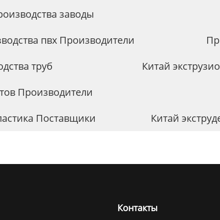
роизводства заводы
зводства пвх Производители
Пр
дства труб
Китай экструзи
стов Производители
пластика Поставщики
Китай экструд
Контакты