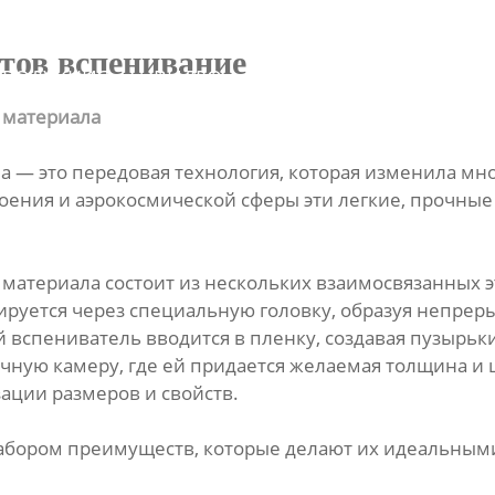
О
тов вспенивание
ПРОДУКЦИЯ
ВИДЕО
НОВОСТИ
НАС
 материала
а — это передовая технология, которая изменила м
роения и аэрокосмической сферы эти легкие, прочны
материала состоит из нескольких взаимосвязанных э
ируется через специальную головку, образуя непрер
 вспениватель вводится в пленку, создавая пузырьк
ную камеру, где ей придается желаемая толщина и
ации размеров и свойств.
бором преимуществ, которые делают их идеальным