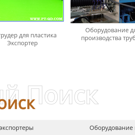
Оборудование д
трудер для пластика
производства труб
Экспортер
структурированной с
из ПЭ/ПП
й Поиск
оиск
 экспортеры
Оборудование 