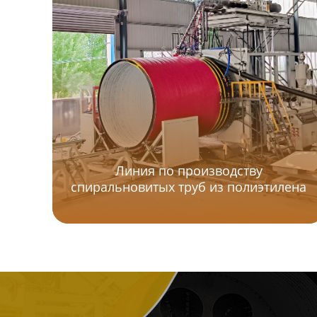
ребрами
Линия для однослойных
гофрированных труб
Линия по производству труб
из ПВХ
Линия по производству
профилей из ПВХ
Линия по производству
спиральновитых труб из полиэтилена
Экструзионная линия по
производству био-
наполнителей из
полиэтилена
Линия по производству
пластиковых плит