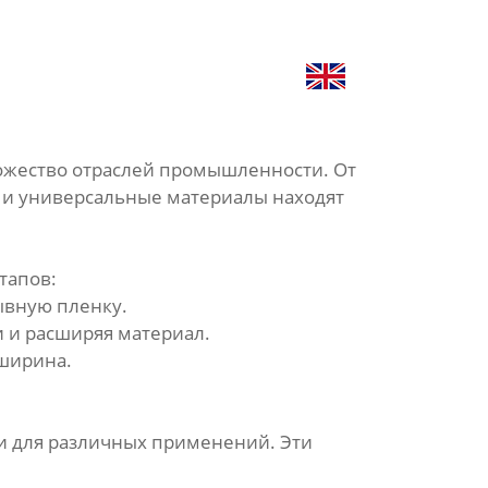


КОНТАКТЫ
ПРОДУКЦИЯ
ножество отраслей промышленности. От
е и универсальные материалы находят
тапов:
ывную пленку.
и и расширяя материал.
 ширина.
и для различных применений. Эти