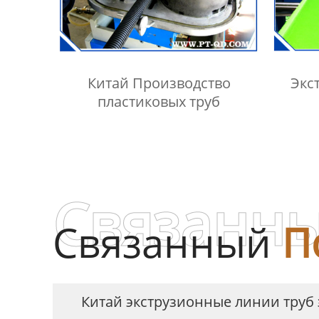
Китай Производство
Экс
пластиковых труб
Связанны
Связанный
П
Китай экструзионные линии труб