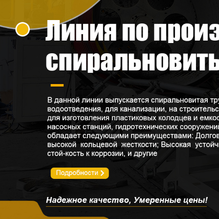
Линия по производству
пустотелых сотовых плит
Оборудование для
производства сварочного
прутка из ПНД
Видео
Новости
О нас
Контакты
Продукция
Самые П