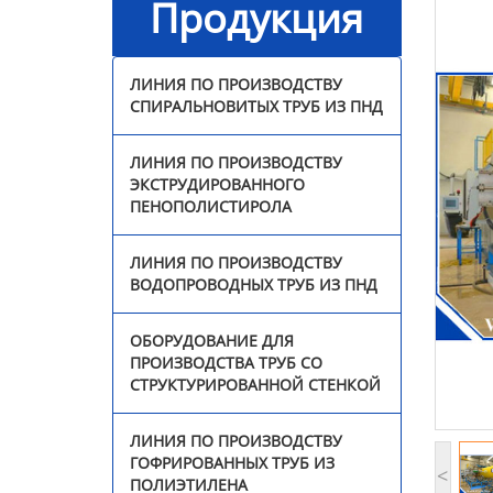
Продукция
стенкой
Линия по производству
ЛИНИЯ ПО ПРОИЗВОДСТВУ
гофрированных труб из
СПИРАЛЬНОВИТЫХ ТРУБ ИЗ ПНД
полиэтилена
ЛИНИЯ ПО ПРОИЗВОДСТВУ
Линия по производству
ЭКСТРУДИРОВАННОГО
трехцветных ротангов
ПЕНОПОЛИСТИРОЛА
из ПЭ/ПП
ЛИНИЯ ПО ПРОИЗВОДСТВУ
Линия по производству
ВОДОПРОВОДНЫХ ТРУБ ИЗ ПНД
прутка для 3D-принтера
ОБОРУДОВАНИЕ ДЛЯ
Оборудование для
ПРОИЗВОДСТВА ТРУБ СО
сварки профильных
СТРУКТУРИРОВАННОЙ СТЕНКОЙ
панелей
ЛИНИЯ ПО ПРОИЗВОДСТВУ
Непрерывная линия по
ГОФРИРОВАННЫХ ТРУБ ИЗ
производству
<
ПОЛИЭТИЛЕНА
стеклопластиковых труб