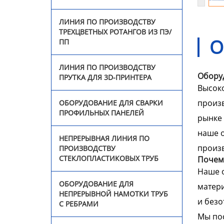
ЛИНИЯ ПО ПРОИЗВОДСТВУ
Оборудование для
ТРЕХЦВЕТНЫХ РОТАНГОВ ИЗ ПЭ/
непрерывной намотки
О
ПП
труб с ребрами
ЛИНИЯ ПО ПРОИЗВОДСТВУ
Линия для однослойных
Оборуд
ПРУТКА ДЛЯ 3D-ПРИНТЕРА
гофрированных труб
Высоко
произв
ОБОРУДОВАНИЕ ДЛЯ СВАРКИ
Линия по производству
ПРОФИЛЬНЫХ ПАНЕЛЕЙ
труб из ПВХ
рынке 
наше о
НЕПРЕРЫВНАЯ ЛИНИЯ ПО
Линия по производству
произв
ПРОИЗВОДСТВУ
профилей из ПВХ
СТЕКЛОПЛАСТИКОВЫХ ТРУБ
Почем
Наше о
Экструзионная линия по
ОБОРУДОВАНИЕ ДЛЯ
матери
производству био-
НЕПРЕРЫВНОЙ НАМОТКИ ТРУБ
наполнителей из
и безо
С РЕБРАМИ
полиэтилена
Мы пос