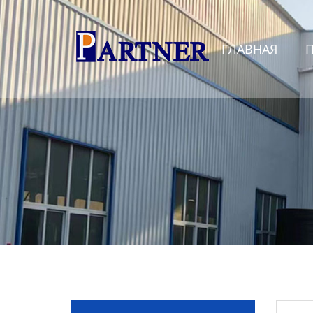
Главная
ГЛАВНАЯ
Продукция
Линия по производству
спиральновитых труб из
ПНД
Линия по производству
экструдированного
пенополистирола
Линия по производству
водопроводных труб из
ПНД
Оборудование для
производства труб со
структурированной