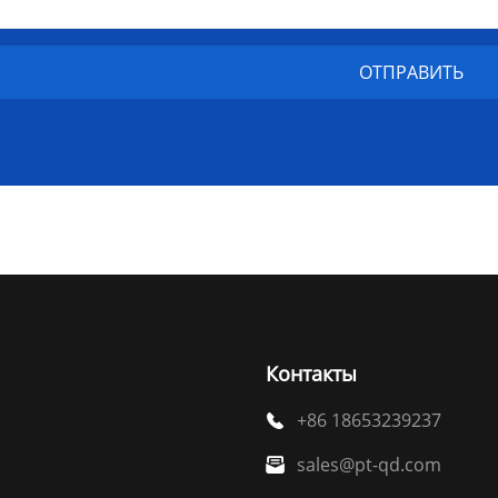
Контакты
+86 18653239237

sales@pt-qd.com
