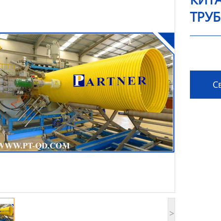
ТРУБ
Св
>