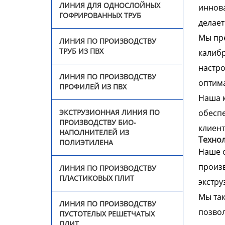
ЛИНИЯ ДЛЯ ОДНОСЛОЙНЫХ
иннова
Линия по производству
ГОФРИРОВАННЫХ ТРУБ
пластиковых плит
делает
Мы пре
ЛИНИЯ ПО ПРОИЗВОДСТВУ
Линия по производству
ТРУБ ИЗ ПВХ
калиб
пустотелых сотовых
плит
настро
ЛИНИЯ ПО ПРОИЗВОДСТВУ
оптима
ПРОФИЛЕЙ ИЗ ПВХ
Оборудование для
Наша 
производства
сварочного прутка из
обеспе
ЭКСТРУЗИОННАЯ ЛИНИЯ ПО
ПНД
ПРОИЗВОДСТВУ БИО-
клиент
НАПОЛНИТЕЛЕЙ ИЗ
Технол
ПОЛИЭТИЛЕНА
Видео
Наше о
произв
ЛИНИЯ ПО ПРОИЗВОДСТВУ
Новости
ПЛАСТИКОВЫХ ПЛИТ
экстру
Мы так
О нас
ЛИНИЯ ПО ПРОИЗВОДСТВУ
позвол
ПУСТОТЕЛЫХ РЕШЕТЧАТЫХ
Контакты
ПЛИТ