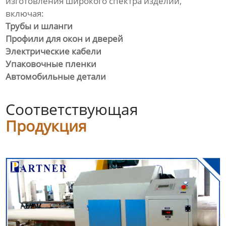
изготовления широкого спектра изделий,
ребрами
включая:
Трубы и шланги
Линия для однослойных
Профили для окон и дверей
гофрированных труб
Электрические кабели
Упаковочные пленки
Линия по производству труб
Автомобильные детали
из ПВХ
Линия по производству
Соответствующая
профилей из ПВХ
Продукция
Экструзионная линия по
производству био-
наполнителей из
полиэтилена
Линия по производству
пластиковых плит