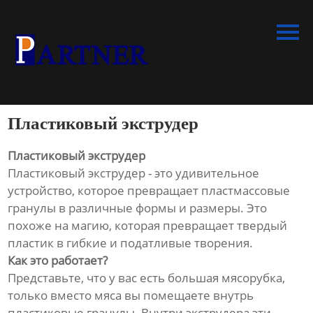
Главная
Продукция
Линия по производству
спиральновитых труб из ПНД
Пластиковый экструдер
Линия по производству
экструдированного
Пластиковый экструдер
пенополистирола
Пластиковый экструдер - это удивительное
устройство, которое превращает пластмассовые
Линия по производству
гранулы в различные формы и размеры. Это
водопроводных труб из ПНД
похоже на магию, которая превращает твердый
пластик в гибкие и податливые творения.
Оборудование для
Как это работает?
производства труб со
Представьте, что у вас есть большая мясорубка,
структурированной стенкой
только вместо мяса вы помещаете внутрь
пластиковые гранулы. Внутри экструдера эти