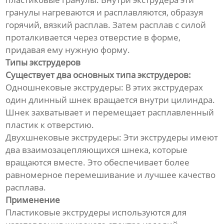
Линия по производству
гранулы нагреваются и расплавляются, образуя
гофрированных труб из
полиэтилена
горячий, вязкий расплав. Затем расплав с силой
проталкивается через отверстие в форме,
Линия по производству
придавая ему нужную форму.
трехцветных ротангов из ПЭ/
Типы экструдеров
ПП
Существует два основных типа экструдеров:
Одношнековые экструдеры: В этих экструдерах
Линия по производству
один длинный шнек вращается внутри цилиндра.
прутка для 3D-принтера
Шнек захватывает и перемещает расплавленный
пластик к отверстию.
Оборудование для сварки
Двухшнековые экструдеры: Эти экструдеры имеют
профильных панелей
два взаимозацепляющихся шнека, которые
вращаются вместе. Это обеспечивает более
Непрерывная линия по
производству
равномерное перемешивание и лучшее качество
стеклопластиковых труб
расплава.
Применение
Оборудование для
Пластиковые экструдеры используются для
непрерывной намотки труб с