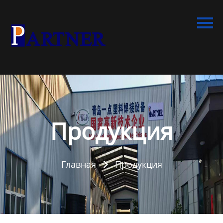
Главная
Продукция
Линия по производству
спиральновитых труб из
ПНД
Линия по производству
экструдированного
Продукция
пенополистирола
Линия по производству
Главная
Продукция
водопроводных труб из

ПНД
Оборудование для
производства труб со
структурированной