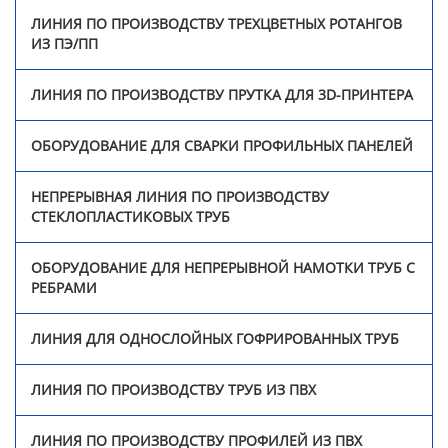
ЛИНИЯ ПО ПРОИЗВОДСТВУ ТРЕХЦВЕТНЫХ РОТАНГОВ
ИЗ ПЭ/ПП
Оборудование для
непрерывной намотки
труб с ребрами
ЛИНИЯ ПО ПРОИЗВОДСТВУ ПРУТКА ДЛЯ 3D-ПРИНТЕРА
Линия для однослойных
ОБОРУДОВАНИЕ ДЛЯ СВАРКИ ПРОФИЛЬНЫХ ПАНЕЛЕЙ
гофрированных труб
НЕПРЕРЫВНАЯ ЛИНИЯ ПО ПРОИЗВОДСТВУ
Линия по производству
СТЕКЛОПЛАСТИКОВЫХ ТРУБ
труб из ПВХ
ОБОРУДОВАНИЕ ДЛЯ НЕПРЕРЫВНОЙ НАМОТКИ ТРУБ С
Линия по производству
РЕБРАМИ
профилей из ПВХ
ЛИНИЯ ДЛЯ ОДНОСЛОЙНЫХ ГОФРИРОВАННЫХ ТРУБ
Экструзионная линия по
производству био-
ЛИНИЯ ПО ПРОИЗВОДСТВУ ТРУБ ИЗ ПВХ
наполнителей из
полиэтилена
ЛИНИЯ ПО ПРОИЗВОДСТВУ ПРОФИЛЕЙ ИЗ ПВХ