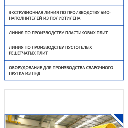
Линия по производству
пластиковых плит
ЭКСТРУЗИОННАЯ ЛИНИЯ ПО ПРОИЗВОДСТВУ БИО-
НАПОЛНИТЕЛЕЙ ИЗ ПОЛИЭТИЛЕНА
Линия по производству
пустотелых сотовых
ЛИНИЯ ПО ПРОИЗВОДСТВУ ПЛАСТИКОВЫХ ПЛИТ
плит
ЛИНИЯ ПО ПРОИЗВОДСТВУ ПУСТОТЕЛЫХ
Оборудование для
РЕШЕТЧАТЫХ ПЛИТ
производства
сварочного прутка из
ОБОРУДОВАНИЕ ДЛЯ ПРОИЗВОДСТВА СВАРОЧНОГО
ПНД
ПРУТКА ИЗ ПНД
Видео
Новости
О нас
Контакты