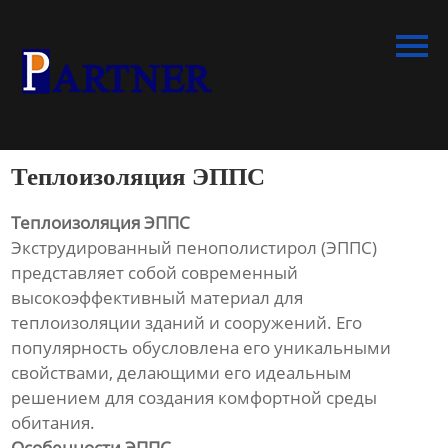
Главная
Продукция
Линия по производству
спиральновитых труб из ПНД
Теплоизоляция ЭППС
Линия по производству
экструдированного
Теплоизоляция ЭППС
пенополистирола
Экструдированный пенополистирол (ЭППС)
представляет собой современный
Линия по производству
высокоэффективный материал для
водопроводных труб из ПНД
теплоизоляции зданий и сооружений. Его
популярность обусловлена его уникальными
Оборудование для
свойствами, делающими его идеальным
производства труб со
решением для создания комфортной среды
структурированной стенкой
обитания.
Особенности ЭППС