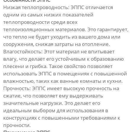
Линия по производству
Низкая теплопроводность: ЭППС отличается
гофрированных труб из
полиэтилена
одним из самых низких показателей
теплопроводности среди всех
Линия по производству
теплоизоляционных материалов. Это гарантирует,
трехцветных ротангов из ПЭ/
что тепло не будет уходить из вашего дома или
ПП
сооружения, снижая затраты на отопление.
Влагостойкость: Этот материал не впитывает
Линия по производству
влагу, что делает его устойчивым к образованию
прутка для 3D-принтера
плесени и грибка. Такое свойство позволяет
использовать ЭППС в помещениях с повышенной
Оборудование для сварки
влажностью, таких как ванные комнаты и кухни.
профильных панелей
Прочность: ЭППС имеет высокую прочность на
сжатие, что позволяет ему выдерживать
Непрерывная линия по
производству
значительные нагрузки. Это делает его
стеклопластиковых труб
идеальным выбором для использования в
конструкциях с повышенными требованиями к
Оборудование для
прочности.
непрерывной намотки труб с