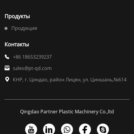
Продукты
Продукция
Контакты
+86 18653239237

sales@pt-qd.com

КНР, г. Циндао, район Лицян, ул. Циншань,№614

Qingdao Partner Plastic Machinery Co.,ltd




