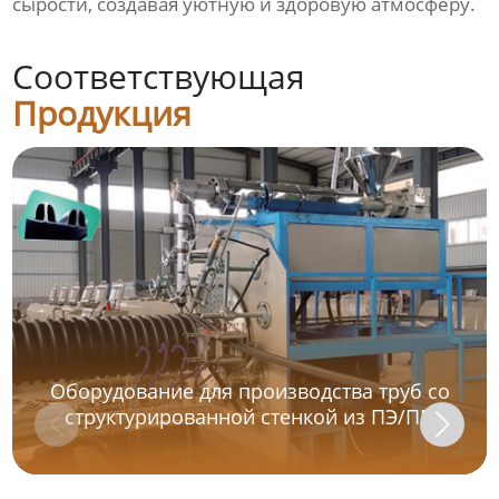
сырости, создавая уютную и здоровую атмосферу.
Линия по производству
пустотелых сотовых плит
Соответствующая
Оборудование для
Продукция
производства сварочного
прутка из ПНД
Видео
Новости
О нас
Контакты
Оборудование для производства труб со
структурированной стенкой из ПЭ/ПП
Продукция