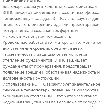
Применение ЭППС
ребрами
Благодаря своим уникальным характеристикам
ЭППС широко применяется в различных сферах:
Линия для однослойных
Теплоизоляция фасадов: ЭППС используется для
гофрированных труб
внешней теплоизоляции зданий, предотвращая
потери тепла и создавая комфортный
Линия по производству труб
микроклимат внутри помещений.
из ПВХ
Кровельные работы: Этот материал применяется
для утепления кровель, обеспечивая их
Линия по производству
профилей из ПВХ
герметичность и защищая от теплопотерь.
Утепление фундаментов: ЭППС защищает
Экструзионная линия по
фундаменты от промерзания, предотвращая
производству био-
появление трещин и обеспечивая надежность и
наполнителей из
долговечность конструкции.
полиэтилена
Использование ЭППС гарантирует значительное
снижение теплопотерь, повышение комфорта и
Линия по производству
экономию на отоплении. Этот материал станет
пластиковых плит
надежным защитником вашего дома от холода и