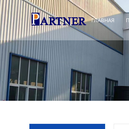
Главная
ГЛАВНАЯ
Продукция
Линия по производству
спиральновитых труб из
ПНД
Линия по производству
экструдированного
пенополистирола
Линия по производству
водопроводных труб из
ПНД
Оборудование для
производства труб со
структурированной