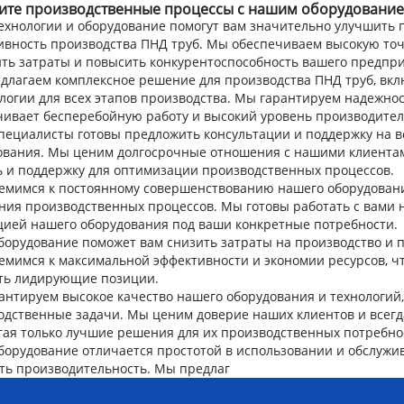
ите производственные процессы с нашим оборудовани
ехнологии и оборудование помогут вам значительно улучшить
ивность производства ПНД труб. Мы обеспечиваем высокую точн
ить затраты и повысить конкурентоспособность вашего предпри
длагаем комплексное решение для производства ПНД труб, вкл
логии для всех этапов производства. Мы гарантируем надежнос
чивает бесперебойную работу и высокий уровень производител
пециалисты готовы предложить консультации и поддержку на в
ования. Мы ценим долгосрочные отношения с нашими клиентам
 и поддержку для оптимизации производственных процессов.
емимся к постоянному совершенствованию нашего оборудовани
ния производственных процессов. Мы готовы работать с вами
цией нашего оборудования под ваши конкретные потребности.
борудование поможет вам снизить затраты на производство и 
емимся к максимальной эффективности и экономии ресурсов, чт
ть лидирующие позиции.
антируем высокое качество нашего оборудования и технологий,
одственные задачи. Мы ценим доверие наших клиентов и всегд
гая только лучшие решения для их производственных потребно
орудование отличается простотой в использовании и обслужив
ть производительность. Мы предлаг