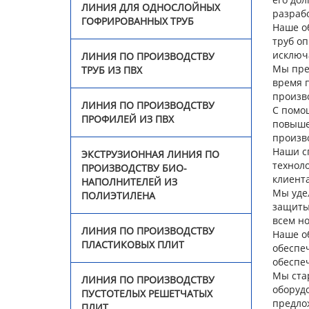
ЛИНИЯ ДЛЯ ОДНОСЛОЙНЫХ
Линия по производству
разрабо
ГОФРИРОВАННЫХ ТРУБ
пластиковых плит
Наше о
труб о
исключ
ЛИНИЯ ПО ПРОИЗВОДСТВУ
Линия по производству
Мы пре
ТРУБ ИЗ ПВХ
пустотелых сотовых
время 
плит
произв
ЛИНИЯ ПО ПРОИЗВОДСТВУ
С помо
ПРОФИЛЕЙ ИЗ ПВХ
Оборудование для
повыше
производства
произв
сварочного прутка из
Наши с
ЭКСТРУЗИОННАЯ ЛИНИЯ ПО
ПНД
технол
ПРОИЗВОДСТВУ БИО-
клиент
НАПОЛНИТЕЛЕЙ ИЗ
Мы уде
ПОЛИЭТИЛЕНА
Видео
защиты
всем но
ЛИНИЯ ПО ПРОИЗВОДСТВУ
Наше о
Новости
ПЛАСТИКОВЫХ ПЛИТ
обеспе
обеспе
О нас
Мы ста
ЛИНИЯ ПО ПРОИЗВОДСТВУ
оборуд
ПУСТОТЕЛЫХ РЕШЕТЧАТЫХ
предло
Контакты
ПЛИТ