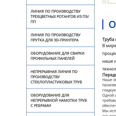
ЛИНИЯ ПО ПРОИЗВОДСТВУ
Оборудование для
ТРЕХЦВЕТНЫХ РОТАНГОВ ИЗ ПЭ/
непрерывной намотки
О
ПП
труб с ребрами
ЛИНИЯ ПО ПРОИЗВОДСТВУ
Линия для однослойных
Труба
ПРУТКА ДЛЯ 3D-ПРИНТЕРА
гофрированных труб
В мир
процес
ОБОРУДОВАНИЕ ДЛЯ СВАРКИ
Линия по производству
ПРОФИЛЬНЫХ ПАНЕЛЕЙ
труб из ПВХ
наше и
технол
НЕПРЕРЫВНАЯ ЛИНИЯ ПО
Линия по производству
Передо
ПРОИЗВОДСТВУ
профилей из ПВХ
Наше о
СТЕКЛОПЛАСТИКОВЫХ ТРУБ
произв
гладку
Экструзионная линия по
Одной 
ОБОРУДОВАНИЕ ДЛЯ
производству био-
требов
НЕПРЕРЫВНОЙ НАМОТКИ ТРУБ
наполнителей из
обеспе
С РЕБРАМИ
полиэтилена
Мы исп
его дол