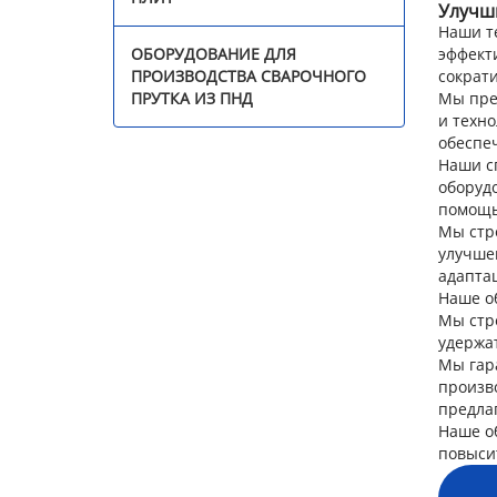
Улучш
Наши т
Продукция
эффект
ОБОРУДОВАНИЕ ДЛЯ
сократ
ПРОИЗВОДСТВА СВАРОЧНОГО
Мы пре
ПРУТКА ИЗ ПНД
и техно
обеспе
Наши с
оборуд
помощь
Мы стр
улучше
адапта
Наше о
Мы стр
удержа
Мы гар
произв
предла
Наше об
повыси