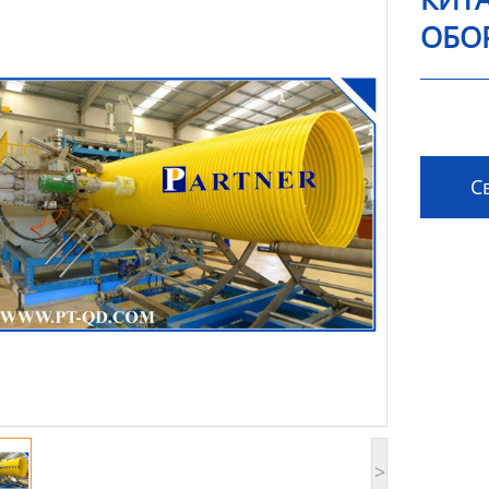
ОБО
Св
>