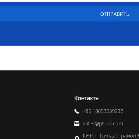
Контакты
+86 18653239237

sales@pt-qd.com

КНР, г. Циндао, район 
