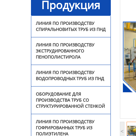
Продукция
стенкой
Линия по производству
ЛИНИЯ ПО ПРОИЗВОДСТВУ
гофрированных труб из
СПИРАЛЬНОВИТЫХ ТРУБ ИЗ ПНД
полиэтилена
ЛИНИЯ ПО ПРОИЗВОДСТВУ
Линия по производству
ЭКСТРУДИРОВАННОГО
трехцветных ротангов
ПЕНОПОЛИСТИРОЛА
из ПЭ/ПП
ЛИНИЯ ПО ПРОИЗВОДСТВУ
Линия по производству
ВОДОПРОВОДНЫХ ТРУБ ИЗ ПНД
прутка для 3D-принтера
ОБОРУДОВАНИЕ ДЛЯ
Оборудование для
ПРОИЗВОДСТВА ТРУБ СО
сварки профильных
СТРУКТУРИРОВАННОЙ СТЕНКОЙ
панелей
ЛИНИЯ ПО ПРОИЗВОДСТВУ
Непрерывная линия по
ГОФРИРОВАННЫХ ТРУБ ИЗ
производству
<
ПОЛИЭТИЛЕНА
стеклопластиковых труб