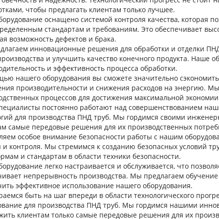
тками, чтобы предлагать клиентам только лучшее.
борудование оснащено системой контроля качества, которая по
пределенным стандартам и требованиям. Это обеспечивает высо
ая возможность дефектов и брака.
длагаем инновационные решения для обработки и отделки ПНД 
производства и улучшить качество конечного продукта. Наше 
одительность и эффективность процесса обработки.
щью нашего оборудования вы сможете значительно сэкономить 
ния производительности и снижения расходов на энергию. Мы
одственных процессов для достижения максимальной экономии
пециалисты постоянно работают над совершенствованием наше
огий для производства ПНД труб. Мы гордимся своими инжене
ам самые передовые решения для их производственных потреб
ляем особое внимание безопасности работы с нашим оборудов
 и контроля. Мы стремимся к созданию безопасных условий тру
рмам и стандартам в области техники безопасности.
борудование легко настраивается и обслуживается, что позвол
чивает непрерывность производства. Мы предлагаем обучение 
чить эффективное использование нашего оборудования.
раемся быть на шаг впереди в области технологического прогр
ование для производства ПНД труб. Мы гордимся нашими инно
жить клиентам только самые передовые решения для их произв