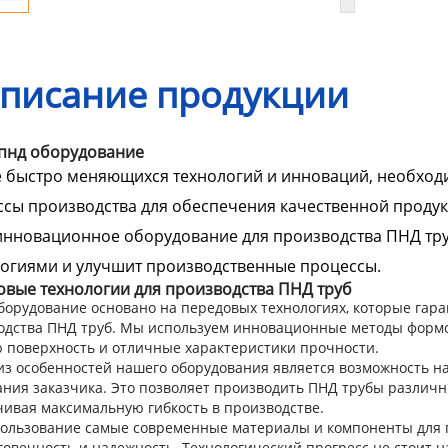
писание продукции
 пнд оборудование
е быстро меняющихся технологий и инноваций, необход
сы производства для обеспечения качественной проду
нновационное оборудование для производства ПНД тру
огиями и улучшит производственные процессы.
вые технологии для производства ПНД труб
борудование основано на передовых технологиях, которые гара
одства ПНД труб. Мы используем инновационные методы формов
ю поверхность и отличные характеристики прочности.
из особенностей нашего оборудования является возможность н
ания заказчика. Это позволяет производить ПНД трубы различн
чивая максимальную гибкость в производстве.
ользование самые современные материалы и компоненты для п
говечность и надежность. Технологический прогресс не стоит н