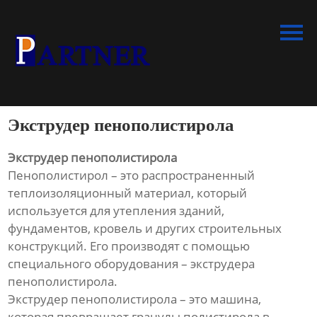
Главная
Продукция
Линия по производству
спиральновитых труб из ПНД
Экструдер пенополистирола
Линия по производству
экструдированного
Экструдер пенополистирола
пенополистирола
Пенополистирол – это распространенный
теплоизоляционный материал, который
Линия по производству
используется для утепления зданий,
водопроводных труб из ПНД
фундаментов, кровель и других строительных
конструкций. Его производят с помощью
Оборудование для
специального оборудования – экструдера
производства труб со
пенополистирола.
структурированной стенкой
Экструдер пенополистирола – это машина,
которая превращает гранулы полистирола в