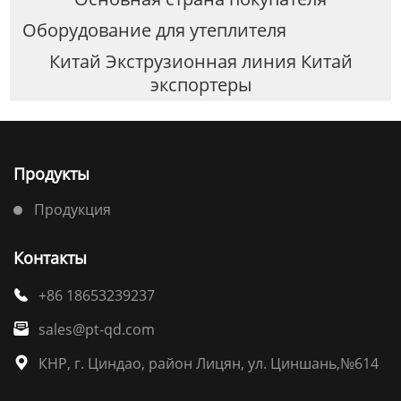
Оборудование для утеплителя
Китай Экструзионная линия Китай
экспортеры
Продукты
Продукция
Контакты
+86 18653239237

sales@pt-qd.com

КНР, г. Циндао, район Лицян, ул. Циншань,№614
