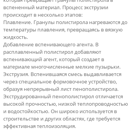
Линия по производству
вспененный материал. Процесс экструзии
гофрированных труб из
полиэтилена
происходит в несколько этапов:
Плавление. Гранулы полистирола нагреваются до
Линия по производству
температуры плавления, превращаясь в вязкую
трехцветных ротангов из ПЭ/
жидкость.
ПП
Добавление вспенивающего агента. В
расплавленный полистирол добавляют
Линия по производству
вспенивающий агент, который создает в
прутка для 3D-принтера
материале многочисленные мелкие пузырьки.
Экструзия. Вспенившаяся смесь выдавливается
Оборудование для сварки
через специальное формовочное устройство,
профильных панелей
образуя непрерывный лист пенополистирола.
Экструдированный пенополистирол отличается
Непрерывная линия по
производству
высокой прочностью, низкой теплопроводностью
стеклопластиковых труб
и водостойкостью. Он широко используется в
строительстве и других областях, где требуется
Оборудование для
эффективная теплоизоляция.
непрерывной намотки труб с