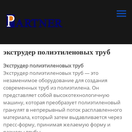
Главная
Продукция
Линия по производству
спиральновитых труб из ПНД
экструдер полиэтиленовых труб
Линия по производству
экструдированного
Экструдер полиэтиленовых труб
пенополистирола
Экструдер полиэтиленовых труб — это
незаменимое оборудование для создания
Линия по производству
современных труб из полиэтилена. Он
водопроводных труб из ПНД
представляет собой высокотехнологичную
машину, которая преобразует полиэтиленовый
Оборудование для
гранулят в непрерывный поток расплавленного
производства труб со
материала, который затем выдавливается через
структурированной стенкой
пресс-форму, принимая желаемую форму и
размеры трубы.