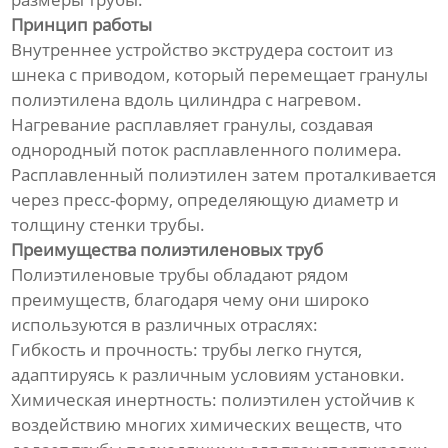
Линия по производству
Принцип работы
гофрированных труб из
полиэтилена
Внутреннее устройство экструдера состоит из
шнека с приводом, который перемещает гранулы
Линия по производству
полиэтилена вдоль цилиндра с нагревом.
трехцветных ротангов из ПЭ/
Нагревание расплавляет гранулы, создавая
ПП
однородный поток расплавленного полимера.
Расплавленный полиэтилен затем проталкивается
Линия по производству
через пресс-форму, определяющую диаметр и
прутка для 3D-принтера
толщину стенки трубы.
Преимущества полиэтиленовых труб
Оборудование для сварки
Полиэтиленовые трубы обладают рядом
профильных панелей
преимуществ, благодаря чему они широко
используются в различных отраслях:
Непрерывная линия по
производству
Гибкость и прочность: трубы легко гнутся,
стеклопластиковых труб
адаптируясь к различным условиям установки.
Химическая инертность: полиэтилен устойчив к
Оборудование для
воздействию многих химических веществ, что
непрерывной намотки труб с