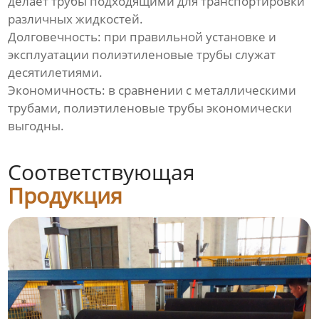
делает трубы подходящими для транспортировки
ребрами
различных жидкостей.
Долговечность: при правильной установке и
Линия для однослойных
эксплуатации полиэтиленовые трубы служат
гофрированных труб
десятилетиями.
Экономичность: в сравнении с металлическими
Линия по производству труб
трубами, полиэтиленовые трубы экономически
из ПВХ
выгодны.
Линия по производству
профилей из ПВХ
Соответствующая
Продукция
Экструзионная линия по
производству био-
наполнителей из
полиэтилена
Линия по производству
пластиковых плит