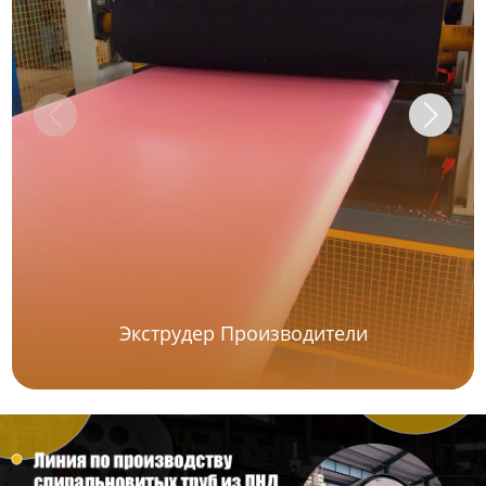
Линия по производству
пустотелых сотовых плит
Оборудование для
производства сварочного
прутка из ПНД
Видео
Новости
О нас
Экструдер Производители
Контакты
Продукция