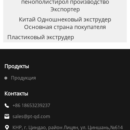
пенополистирол производство
Экспортер
Китай Одношнековый экструдер
Основная страна покупателя
Пластиковый экструдер
Продукты
Продукция
Контакты
+86 18653239237

sales@pt-qd.com

КНР, г. Циндао, район Лицян, ул. Циншань,№614
