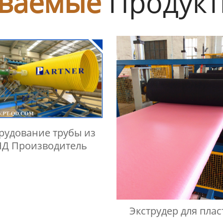
ваемые
Продук
рудование трубы из
Д Производитель
Экструдер для плас