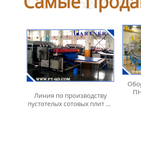
Самые Прода
Обо
ПН
Линия по производству
пустотелых сотовых плит из
ПЭ/ПП