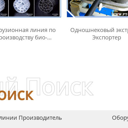
рузионная линия по
Одношнековый экст
роизводству био-
Экспортер
наполнителей из
полиэтилена
й Поиск
оиск
 линии Производитель
Обору