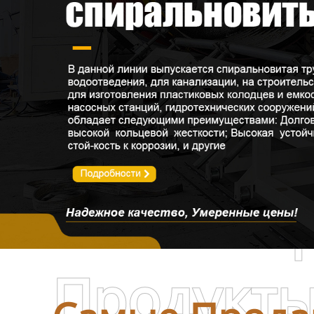
Линия по производству
пустотелых сотовых плит
Оборудование для
производства сварочного
прутка из ПНД
Видео
Новости
О нас
Самые П
Контакты
Продукция
Продукт