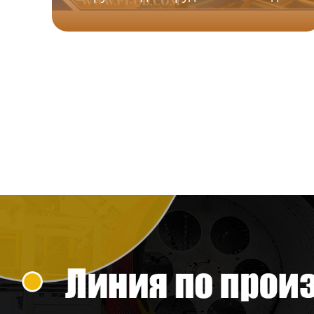
ребрами
Линия для однослойных
гофрированных труб
Линия по производству труб
из ПВХ
Линия по производству
профилей из ПВХ
Экструзионная линия по
производству био-
наполнителей из
полиэтилена
Линия по производству
пластиковых плит