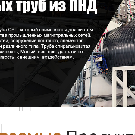
родаваемы
ы