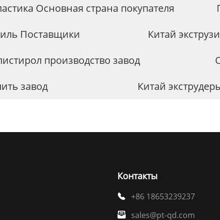
ластика Основная страна покупателя
филь Поставщики
Китай экструз
истирол производство завод
пить завод
Китай экструдер
Контакты
+86 18653239237

sales@pt-qd.com
