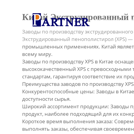
Главная
Китай Экструдированный п
ГЛАВНАЯ
Продукция
Заводы по производству экструдированного
Линия по производству
Экструдированный пенополистирол (XPS) —
спиральновитых труб из ПНД
промышленных применениях. Китай являет
всему миру.
Линия по производству
Заводы по производству XPS в Китае оснащ
экструдированного
высококачественный XPS с превосходными
пенополистирола
стандартам, гарантируя соответствие их п
Преимущества заводов по производству XPS
Линия по производству
Конкурентоспособные цены: Заводы в Китае
водопроводных труб из ПНД
доступности сырья.
Широкий ассортимент продукции: Заводы пре
Оборудование для
продукт, наиболее подходящий для их конк
производства труб со
структурированной стенкой
Короткое время выполнения заказа: Совре
выполнять заказы, обеспечивая своевремен