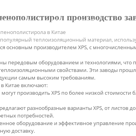
О
енополистирол производство за
ПРОДУКЦИЯ
ВИДЕО
НОВОСТИ
НАС
 пенополистирола в Китае
 популярный теплоизоляционный материал, использ
ся основным производителем XPS, с многочисленны
ены передовым оборудованием и технологиями, что 
 теплоизоляционными свойствами. Эти заводы про
родукции самым высоким требованиям.
 в Китае включают:
 могут производить XPS по более низкой стоимости 
длагают разнообразные варианты XPS, от листов до 
ретных потребностей.
менное оборудование и эффективное управление про
ную доставку.