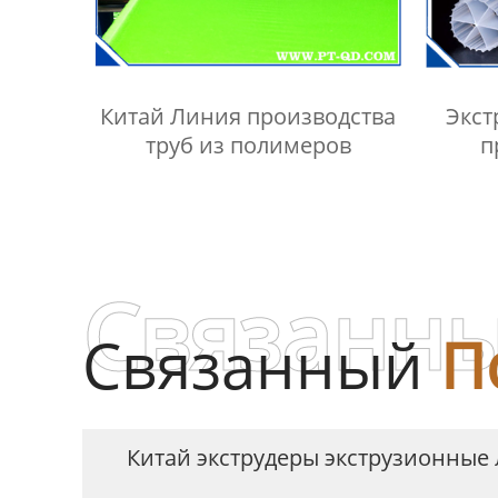
Китай Линия производства
Экст
труб из полимеров
п
Связанны
Связанный
П
Китай экструдеры экструзионные