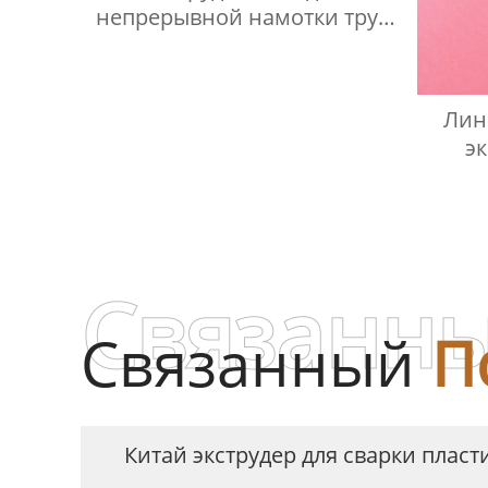
непрерывной намотки труб
с внут. ребрами
Лин
э
п
Связанны
Связанный
П
Китай экструдер для сварки плас