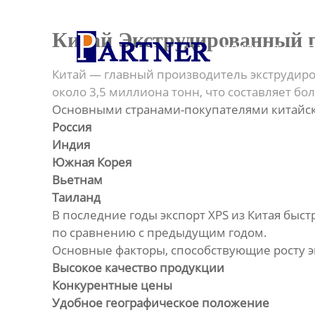
Главная
Китай Экструдированный п
ГЛАВНАЯ
Продукция
Китай — главный производитель экструдиров
Линия по производству
около 3,5 миллиона тонн, что составляет б
спиральновитых труб из ПНД
Основными странами-покупателями китайско
Россия
Линия по производству
Индия
экструдированного
Южная Корея
пенополистирола
Вьетнам
Таиланд
Линия по производству
В последние годы экспорт XPS из Китая быст
водопроводных труб из ПНД
по сравнению с предыдущим годом.
Основные факторы, способствующие росту эк
Оборудование для
Высокое качество продукции
производства труб со
структурированной стенкой
Конкурентные цены
Удобное географическое положение