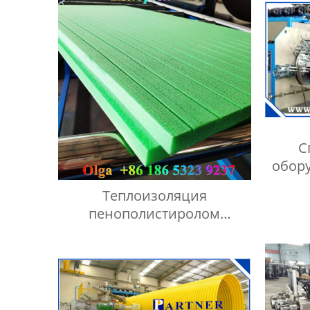
С
обор
Теплоизоляция
пенополистиролом
оборудование