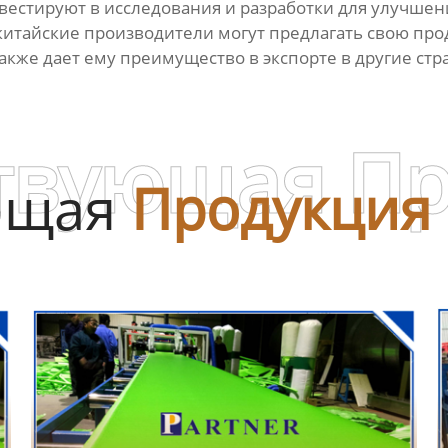
естируют в исследования и разработки для улучшени
китайские производители могут предлагать свою пр
кже дает ему преимущество в экспорте в другие стр
твующая П
ющая
Продукция