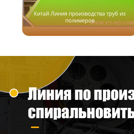
ребрами
Китай Линия производства труб из
Линия для однослойных
полимеров
гофрированных труб
Линия по производству труб
из ПВХ
Линия по производству
профилей из ПВХ
Экструзионная линия по
производству био-
наполнителей из
полиэтилена
Линия по производству
пластиковых плит