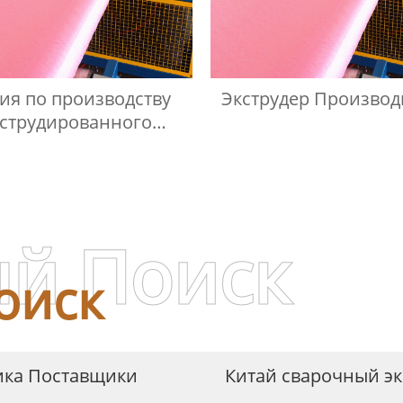
ия по производству
Экструдер Производ
кструдированного
енополистирола
й Поиск
оиск
тика Поставщики
Китай сварочный эк