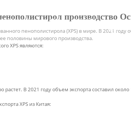
О
енополистирол производство Ос
ПРОДУКЦИЯ
ВИДЕО
НОВОСТИ
НАС
анного пенополистирола (XPS) в мире. В 2021 году о
олее половины мирового производства.
го XPS являются:
ро растет. В 2021 году объем экспорта составил окол
спорта XPS из Китая: