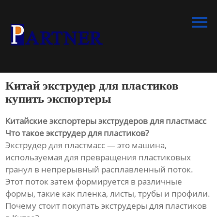
Главная
Продукция
Линия по производству
спиральновитых труб из ПНД
Китай экструдер для пластиков
Линия по производству
купить экспортеры
экструдированного
пенополистирола
Китайские экспортеры экструдеров для пластмасс
Что такое экструдер для пластиков?
Линия по производству
Экструдер для пластмасс — это машина,
водопроводных труб из ПНД
используемая для превращения пластиковых
гранул в непрерывный расплавленный поток.
Оборудование для
Этот поток затем формируется в различные
производства труб со
формы, такие как пленка, листы, трубы и профили.
структурированной стенкой
Почему стоит покупать экструдеры для пластиков