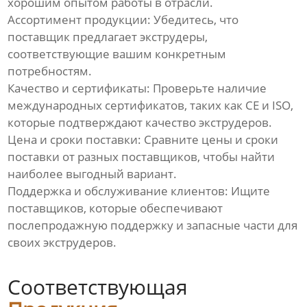
хорошим опытом работы в отрасли.
ребрами
Ассортимент продукции: Убедитесь, что
поставщик предлагает экструдеры,
Линия для однослойных
соответствующие вашим конкретным
гофрированных труб
потребностям.
Качество и сертификаты: Проверьте наличие
Линия по производству труб
международных сертификатов, таких как CE и ISO,
из ПВХ
которые подтверждают качество экструдеров.
Цена и сроки поставки: Сравните цены и сроки
Линия по производству
профилей из ПВХ
поставки от разных поставщиков, чтобы найти
наиболее выгодный вариант.
Экструзионная линия по
Поддержка и обслуживание клиентов: Ищите
производству био-
поставщиков, которые обеспечивают
наполнителей из
послепродажную поддержку и запасные части для
полиэтилена
своих экструдеров.
Линия по производству
пластиковых плит
Соответствующая