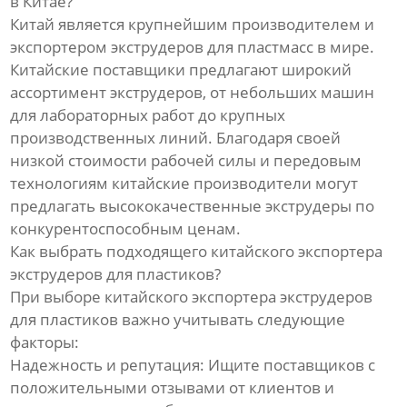
в Китае?
Линия по производству
гофрированных труб из
Китай является крупнейшим производителем и
полиэтилена
экспортером экструдеров для пластмасс в мире.
Китайские поставщики предлагают широкий
Линия по производству
ассортимент экструдеров, от небольших машин
трехцветных ротангов из ПЭ/
для лабораторных работ до крупных
ПП
производственных линий. Благодаря своей
низкой стоимости рабочей силы и передовым
Линия по производству
технологиям китайские производители могут
прутка для 3D-принтера
предлагать высококачественные экструдеры по
конкурентоспособным ценам.
Оборудование для сварки
Как выбрать подходящего китайского экспортера
профильных панелей
экструдеров для пластиков?
При выборе китайского экспортера экструдеров
Непрерывная линия по
производству
для пластиков важно учитывать следующие
стеклопластиковых труб
факторы:
Надежность и репутация: Ищите поставщиков с
Оборудование для
положительными отзывами от клиентов и
непрерывной намотки труб с