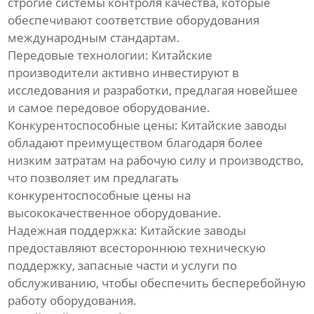
строгие системы контроля качества, которые
ребрами
обеспечивают соответствие оборудования
международным стандартам.
Линия для однослойных
Передовые технологии: Китайские
гофрированных труб
производители активно инвестируют в
исследования и разработки, предлагая новейшее
Линия по производству труб
и самое передовое оборудование.
из ПВХ
Конкурентоспособные цены: Китайские заводы
обладают преимуществом благодаря более
Линия по производству
профилей из ПВХ
низким затратам на рабочую силу и производство,
что позволяет им предлагать
Экструзионная линия по
конкурентоспособные цены на
производству био-
высококачественное оборудование.
наполнителей из
Надежная поддержка: Китайские заводы
полиэтилена
предоставляют всестороннюю техническую
поддержку, запасные части и услуги по
Линия по производству
обслуживанию, чтобы обеспечить бесперебойную
пластиковых плит
работу оборудования.