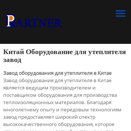
Главная
Продукция
Линия по производству
спиральновитых труб из ПНД
Китай Оборудование для утеплителя
Линия по производству
завод
экструдированного
пенополистирола
Завод оборудования для утеплителя в Китае
Завод оборудования для утеплителя в Китае
Линия по производству
является ведущим производителем и
водопроводных труб из ПНД
поставщиком оборудования для производства
теплоизоляционных материалов. Благодаря
Оборудование для
многолетнему опыту и передовым технологиям
производства труб со
завод предоставляет широкий спектр
структурированной стенкой
высококачественного оборудования, которое