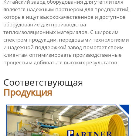
Китайский завод оборудования для утеплителя
Линия по производству
пустотелых сотовых плит
является надежным партнером для предприятий,
которые ищут высококачественное и доступное
оборудование для производства
Оборудование для
производства сварочного
теплоизоляционных материалов. С широким
прутка из ПНД
спектром продукции, передовыми технологиями
и надежной поддержкой завод помогает своим
Видео
клиентам оптимизировать производственные
процессы и добиваться высоких результатов.
Новости
Соответствующая
О нас
Продукция
Контакты
Продукция