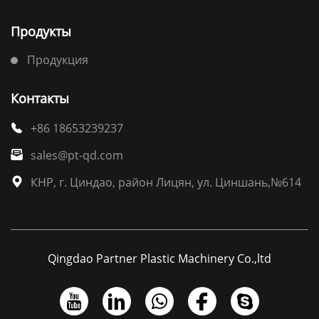
Продукты
Продукция
Контакты
+86 18653239237

sales@pt-qd.com

КНР, г. Циндао, район Лицян, ул. Циншань,№614

Qingdao Partner Plastic Machinery Co.,ltd




