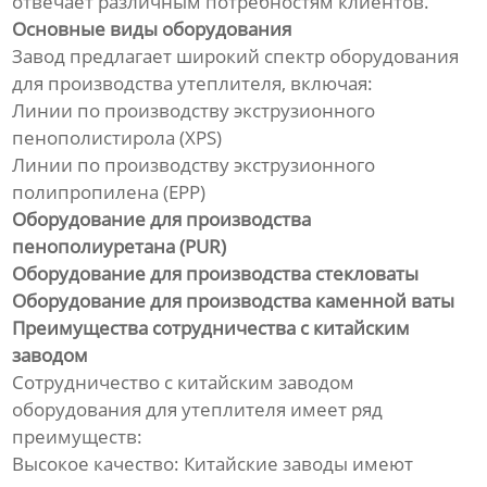
отвечает различным потребностям клиентов.
Линия по производству
гофрированных труб из
Основные виды оборудования
полиэтилена
Завод предлагает широкий спектр оборудования
для производства утеплителя, включая:
Линия по производству
Линии по производству экструзионного
трехцветных ротангов из ПЭ/
пенополистирола (XPS)
ПП
Линии по производству экструзионного
полипропилена (EPP)
Линия по производству
Оборудование для производства
прутка для 3D-принтера
пенополиуретана (PUR)
Оборудование для производства стекловаты
Оборудование для сварки
Оборудование для производства каменной ваты
профильных панелей
Преимущества сотрудничества с китайским
заводом
Непрерывная линия по
производству
Сотрудничество с китайским заводом
стеклопластиковых труб
оборудования для утеплителя имеет ряд
преимуществ:
Оборудование для
Высокое качество: Китайские заводы имеют
непрерывной намотки труб с