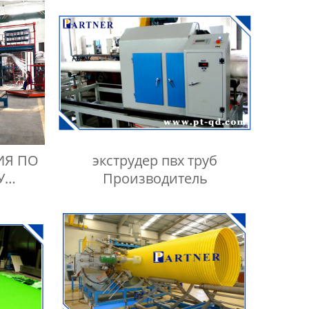
ИЯ ПО
экструдер пвх труб
У
Производитель
ВЫХ