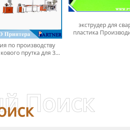
экструдер для сва
пластика Производ
ия по производству
кового прутка для 3D-
принтера
й Поиск
оиск