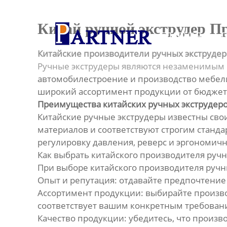
Главная
Китай ручной экструдер П
ГЛАВНАЯ
Продукция
Китайские производители ручных экструде
Линия по производству
Ручные экструдеры являются незаменимым и
спиральновитых труб из ПНД
автомобилестроение и производство мебели
широкий ассортимент продукции от бюджет
Линия по производству
Преимущества китайских ручных экструдер
экструдированного
Китайские ручные экструдеры известны сво
пенополистирола
материалов и соответствуют строгим станда
регулировку давления, реверс и эргономичн
Линия по производству
Как выбрать китайского производителя руч
водопроводных труб из ПНД
При выборе китайского производителя ручны
Опыт и репутация: отдавайте предпочтени
Оборудование для
Ассортимент продукции: выбирайте произво
производства труб со
структурированной стенкой
соответствует вашим конкретным требован
Качество продукции: убедитесь, что произв