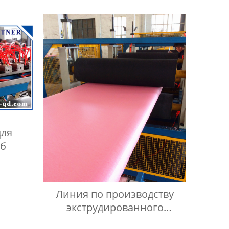
для
уб
Линия по производству
экструдированного
пенополистирола