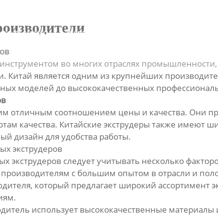
О
роизводители
ПРОДУКЦИЯ
ВИДЕО
НОВОСТИ
НАС
ров
нструментом во многих отраслях промышленности, т
. Китай является одним из крупнейших производител
ных моделей до высококачественных профессионал
ов
им отличным соотношением цены и качества. Они пр
ртам качества. Китайские экструдеры также имеют ш
ый дизайн для удобства работы.
ных экструдеров
х экструдеров следует учитывать несколько факторо
е производителям с большим опытом в отрасли и по
дителя, который предлагает широкий ассортимент эк
иям.
одитель использует высококачественные материалы и