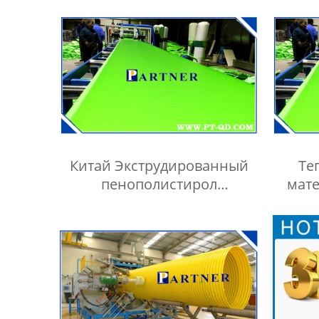
Китай Экструдированный
Те
пенополистирол
мат
производство