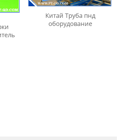
Китай Труба пнд
оборудование
рки
итель