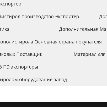
Экспортер
истирол производство Экспортер
До
тика
Дополнительная Ма
нополистирола Основная страна покупателя
тиковых Поставщик
Материал для
б ПЭ экспортеры
тиролом оборудование завод