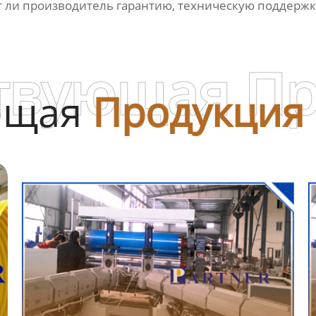
т ли производитель гарантию, техническую поддержку
твующая П
ющая
Продукция