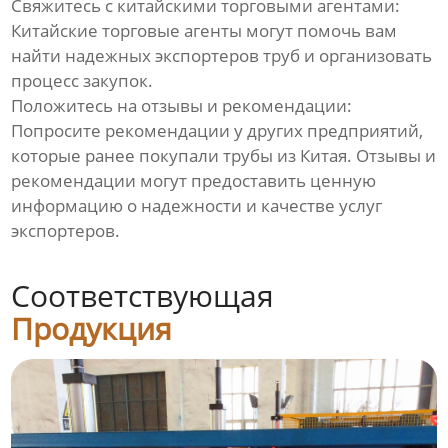
Свяжитесь с китайскими торговыми агентами:
Линия по производству
пустотелых сотовых плит
Китайские торговые агенты могут помочь вам
найти надежных экспортеров труб и организовать
процесс закупок.
Оборудование для
производства сварочного
Положитесь на отзывы и рекомендации:
прутка из ПНД
Попросите рекомендации у других предприятий,
которые ранее покупали трубы из Китая. Отзывы и
Видео
рекомендации могут предоставить ценную
информацию о надежности и качестве услуг
Новости
экспортеров.
О нас
Соответствующая
Продукция
Контакты
Продукция