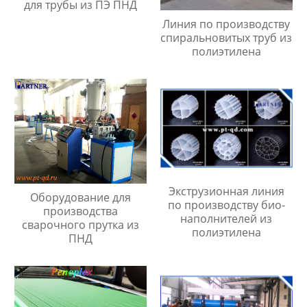
для трубы из ПЭ ПНД
Линия по производству
спиральновитых труб из
полиэтилена
Экструзионная линия
Оборудование для
по производству био-
производства
наполнителей из
сварочного прутка из
полиэтилена
ПНД