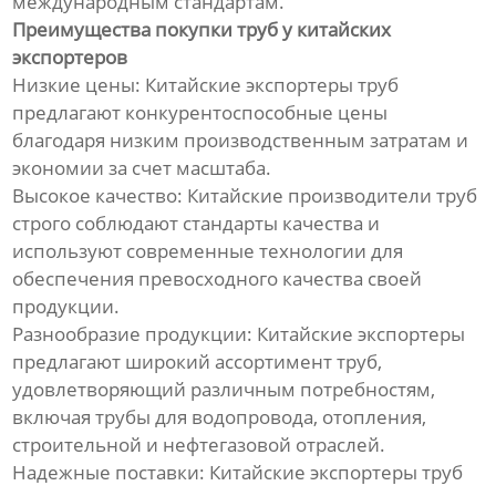
международным стандартам.
Линия по производству
гофрированных труб из
Преимущества покупки труб у китайских
полиэтилена
экспортеров
Низкие цены: Китайские экспортеры труб
Линия по производству
предлагают конкурентоспособные цены
трехцветных ротангов из ПЭ/
благодаря низким производственным затратам и
ПП
экономии за счет масштаба.
Высокое качество: Китайские производители труб
Линия по производству
строго соблюдают стандарты качества и
прутка для 3D-принтера
используют современные технологии для
обеспечения превосходного качества своей
Оборудование для сварки
продукции.
профильных панелей
Разнообразие продукции: Китайские экспортеры
предлагают широкий ассортимент труб,
Непрерывная линия по
производству
удовлетворяющий различным потребностям,
стеклопластиковых труб
включая трубы для водопровода, отопления,
строительной и нефтегазовой отраслей.
Оборудование для
Надежные поставки: Китайские экспортеры труб
непрерывной намотки труб с