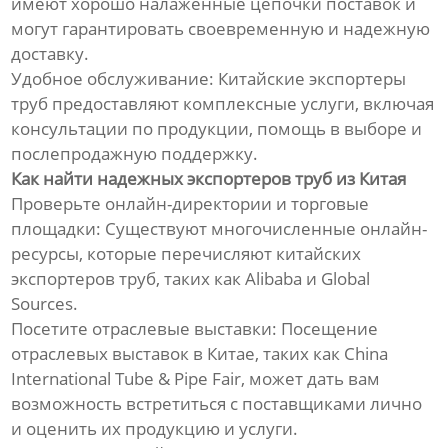
имеют хорошо налаженные цепочки поставок и
ребрами
могут гарантировать своевременную и надежную
доставку.
Линия для однослойных
Удобное обслуживание: Китайские экспортеры
гофрированных труб
труб предоставляют комплексные услуги, включая
консультации по продукции, помощь в выборе и
Линия по производству труб
послепродажную поддержку.
из ПВХ
Как найти надежных экспортеров труб из Китая
Проверьте онлайн-директории и торговые
Линия по производству
профилей из ПВХ
площадки: Существуют многочисленные онлайн-
ресурсы, которые перечисляют китайских
Экструзионная линия по
экспортеров труб, таких как Alibaba и Global
производству био-
Sources.
наполнителей из
Посетите отраслевые выставки: Посещение
полиэтилена
отраслевых выставок в Китае, таких как China
International Tube & Pipe Fair, может дать вам
Линия по производству
возможность встретиться с поставщиками лично
пластиковых плит
и оценить их продукцию и услуги.