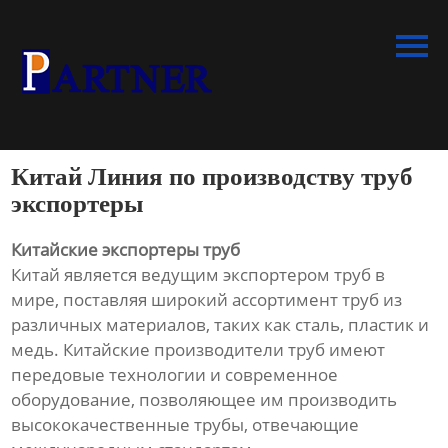
Главная
Продукция
Линия по производству
спиральновитых труб из ПНД
Китай Линия по производству труб
Линия по производству
экспортеры
экструдированного
пенополистирола
Китайские экспортеры труб
Китай является ведущим экспортером труб в
Линия по производству
мире, поставляя широкий ассортимент труб из
водопроводных труб из ПНД
различных материалов, таких как сталь, пластик и
медь. Китайские производители труб имеют
Оборудование для
передовые технологии и современное
производства труб со
оборудование, позволяющее им производить
структурированной стенкой
высококачественные трубы, отвечающие