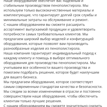
Наше оборудование обеспечит вас надежным и
Линия по производству
стабильным производством пенополистирола. Мы
пластиковых плит
используем только высококачественные материалы и
комплектующие, что гарантирует долгий срок службы и
минимальные затраты на обслуживание и ремонт.
Линия по производству
С нашим оборудованием вы сможете расширить
пустотелых сотовых
ассортимент выпускаемой продукции и удовлетворить
плит
потребности самых требовательных клиентов. Мы
предлагаем широкий выбор моделей и конфигураций
Оборудование для
оборудования, которые позволят вам производить
производства
разнообразные изделия из пенополистирола.
сварочного прутка из
Наша компания гарантирует индивидуальный подход к
ПНД
каждому клиенту и помощь в выборе оптимального
оборудования для производства пенополистирола. Мы
учитываем все особенности вашего производства и
Видео
помогаем подобрать решение, которое будет наилучшим
для вашего бизнеса.
Новости
Мы предлагаем оборудование, которое соответствует
самым современным стандартам качества и безопасности.
Мы следим за всеми изменениями в отрасли и постоянно
О нас
совершенствуем наше оборудование, чтобы обеспечить
клиентам только лучшие решения.
С нашим оборудованием вы сможете значительно снизить
Контакты