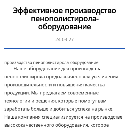
стенкой
Эффективное производство
пенополистирола-
Линия по производству
гофрированных труб из
оборудование
полиэтилена
24-03-27
Линия по производству
трехцветных ротангов
из ПЭ/ПП
производство пенополистирола-оборудование
Наше оборудование для производства
Линия по производству
пенополистирола предназначено для увеличения
прутка для 3D-принтера
производительности и повышения качества
Оборудование для
продукции. Мы предлагаем современные
сварки профильных
технологии и решения, которые помогут вам
панелей
заработать больше и добиться успеха на рынке.
Наша компания специализируется на производстве
Непрерывная линия по
производству
высококачественного оборудования, которое
стеклопластиковых труб