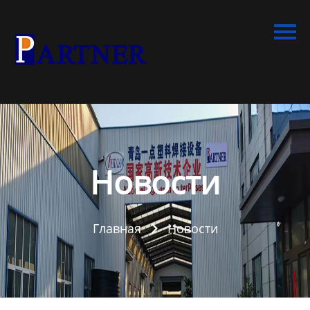
Главная
Продукция
Линия по производству
спиральновитых труб из
ПНД
Линия по производству
экструдированного
Новости
пенополистирола
Линия по производству
Главная
Новости
водопроводных труб из

ПНД
Оборудование для
производства труб со
структурированной