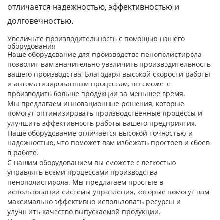
отличается надежностью, эффективностью и
долговечностью.
Оборудование для
непрерывной намотки
Увеличьте производительность с помощью нашего
труб с ребрами
оборудования
Наше оборудование для производства пенополистирола
позволит вам значительно увеличить производительность
Линия для однослойных
вашего производства. Благодаря высокой скорости работы
гофрированных труб
и автоматизированным процессам, вы сможете
производить больше продукции за меньшее время.
Мы предлагаем инновационные решения, которые
Линия по производству
помогут оптимизировать производственные процессы и
труб из ПВХ
улучшить эффективность работы вашего предприятия.
Наше оборудование отличается высокой точностью и
Линия по производству
надежностью, что поможет вам избежать простоев и сбоев
профилей из ПВХ
в работе.
С нашим оборудованием вы сможете с легкостью
управлять всеми процессами производства
Экструзионная линия по
пенополистирола. Мы предлагаем простые в
производству био-
использовании системы управления, которые помогут вам
наполнителей из
максимально эффективно использовать ресурсы и
полиэтилена
улучшить качество выпускаемой продукции.