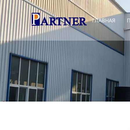
Главная
ГЛАВНАЯ
Продукция
Линия по производству
спиральновитых труб из
ПНД
Линия по производству
экструдированного
пенополистирола
Линия по производству
водопроводных труб из
ПНД
Оборудование для
производства труб со
структурированной