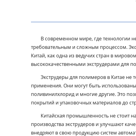
стенкой
Линия по производству
гофрированных труб из
полиэтилена
В современном мире, где технологии н
Линия по производству
требовательным и сложным процессом. Экс
трехцветных ротангов
Китай, как одна из ведучих стран в миро
из ПЭ/ПП
высококачественными экструдерами для п
Линия по производству
Экструдеры для полимеров в Китае не 
прутка для 3D-принтера
применения. Они могут быть использованы 
поливинилхлорид и многие другие. Это по
Оборудование для
сварки профильных
покрытий и упаковочных материалов до ст
панелей
Китайская промышленность не стоит на
Непрерывная линия по
производства экструдеров и улучшают кач
производству
внедряют в свою продукцию систем автома
стеклопластиковых труб