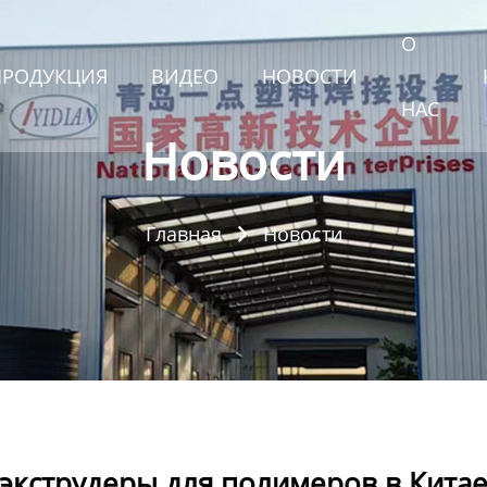
О
ПРОДУКЦИЯ
ВИДЕО
НОВОСТИ
НАС
Новости
Главная
Новости

экструдеры для полимеров в Кита