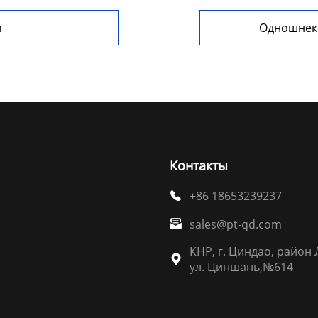
м
Одношнеко
Контакты
+86 18653239237

sales@pt-qd.com

КНР, г. Циндао, район 

ул. Циншань,№614