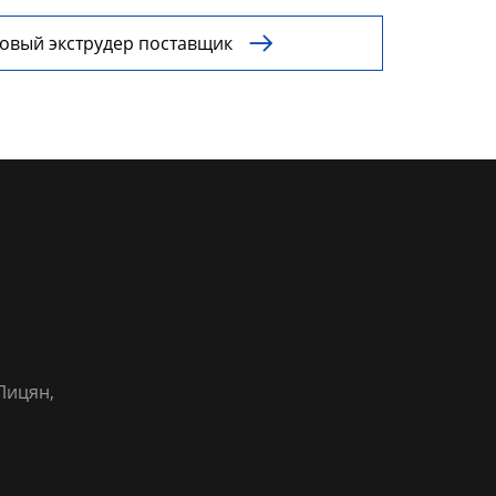
вый экструдер поставщик

Лицян,