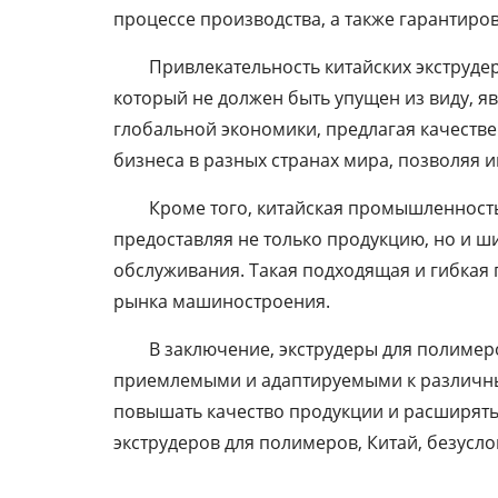
процессе производства, а также гарантиров
Оборудование для
Привлекательность китайских экструде
непрерывной намотки
который не должен быть упущен из виду, я
труб с ребрами
глобальной экономики, предлагая качестве
Линия для однослойных
бизнеса в разных странах мира, позволяя 
гофрированных труб
Кроме того, китайская промышленность
Линия по производству
предоставляя не только продукцию, но и ш
труб из ПВХ
обслуживания. Такая подходящая и гибкая
рынка машиностроения.
Линия по производству
профилей из ПВХ
В заключение, экструдеры для полимер
приемлемыми и адаптируемыми к различным 
Экструзионная линия по
повышать качество продукции и расширять
производству био-
наполнителей из
экструдеров для полимеров, Китай, безусл
полиэтилена