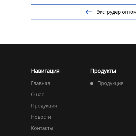
Линия по производству
пластиковых плит
Экструдер опто

Линия по производству
пустотелых сотовых
плит
Оборудование для
производства
сварочного прутка из
Навигация
Продукты
ПНД
Главная
Продукция
Видео
О нас
Новости
Продукция
Новости
О нас
Контакты
Контакты