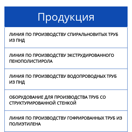
стенкой
Продукция
Линия по производству
гофрированных труб из
полиэтилена
ЛИНИЯ ПО ПРОИЗВОДСТВУ СПИРАЛЬНОВИТЫХ ТРУБ
ИЗ ПНД
Линия по производству
трехцветных ротангов
ЛИНИЯ ПО ПРОИЗВОДСТВУ ЭКСТРУДИРОВАННОГО
из ПЭ/ПП
ПЕНОПОЛИСТИРОЛА
Линия по производству
ЛИНИЯ ПО ПРОИЗВОДСТВУ ВОДОПРОВОДНЫХ ТРУБ
прутка для 3D-принтера
ИЗ ПНД
Оборудование для
ОБОРУДОВАНИЕ ДЛЯ ПРОИЗВОДСТВА ТРУБ СО
сварки профильных
СТРУКТУРИРОВАННОЙ СТЕНКОЙ
панелей
ЛИНИЯ ПО ПРОИЗВОДСТВУ ГОФРИРОВАННЫХ ТРУБ ИЗ
Непрерывная линия по
ПОЛИЭТИЛЕНА
производству
стеклопластиковых труб