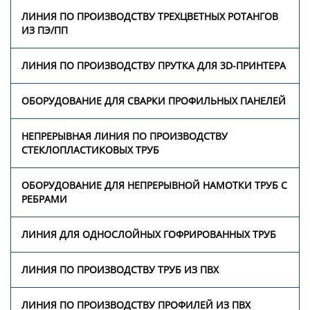
ЛИНИЯ ПО ПРОИЗВОДСТВУ ТРЕХЦВЕТНЫХ РОТАНГОВ
ИЗ ПЭ/ПП
Оборудование для
непрерывной намотки
труб с ребрами
ЛИНИЯ ПО ПРОИЗВОДСТВУ ПРУТКА ДЛЯ 3D-ПРИНТЕРА
Линия для однослойных
ОБОРУДОВАНИЕ ДЛЯ СВАРКИ ПРОФИЛЬНЫХ ПАНЕЛЕЙ
гофрированных труб
НЕПРЕРЫВНАЯ ЛИНИЯ ПО ПРОИЗВОДСТВУ
Линия по производству
СТЕКЛОПЛАСТИКОВЫХ ТРУБ
труб из ПВХ
ОБОРУДОВАНИЕ ДЛЯ НЕПРЕРЫВНОЙ НАМОТКИ ТРУБ С
Линия по производству
РЕБРАМИ
профилей из ПВХ
ЛИНИЯ ДЛЯ ОДНОСЛОЙНЫХ ГОФРИРОВАННЫХ ТРУБ
Экструзионная линия по
производству био-
ЛИНИЯ ПО ПРОИЗВОДСТВУ ТРУБ ИЗ ПВХ
наполнителей из
полиэтилена
ЛИНИЯ ПО ПРОИЗВОДСТВУ ПРОФИЛЕЙ ИЗ ПВХ