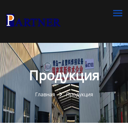
Главная
Продукция
Линия по производству
спиральновитых труб из
ПНД
Линия по производству
экструдированного
Продукция
пенополистирола
Линия по производству
Главная
Продукция
водопроводных труб из

ПНД
Оборудование для
производства труб со
структурированной