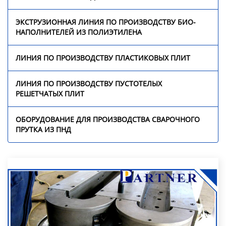
Линия по производству
пластиковых плит
ЭКСТРУЗИОННАЯ ЛИНИЯ ПО ПРОИЗВОДСТВУ БИО-
НАПОЛНИТЕЛЕЙ ИЗ ПОЛИЭТИЛЕНА
Линия по производству
пустотелых сотовых
ЛИНИЯ ПО ПРОИЗВОДСТВУ ПЛАСТИКОВЫХ ПЛИТ
плит
ЛИНИЯ ПО ПРОИЗВОДСТВУ ПУСТОТЕЛЫХ
Оборудование для
РЕШЕТЧАТЫХ ПЛИТ
производства
сварочного прутка из
ОБОРУДОВАНИЕ ДЛЯ ПРОИЗВОДСТВА СВАРОЧНОГО
ПНД
ПРУТКА ИЗ ПНД
Видео
Новости
О нас
Контакты