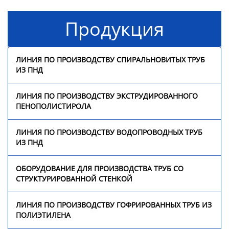
стенкой
Продукция
Линия по производству
гофрированных труб из
полиэтилена
ЛИНИЯ ПО ПРОИЗВОДСТВУ СПИРАЛЬНОВИТЫХ ТРУБ
ИЗ ПНД
Линия по производству
трехцветных ротангов
ЛИНИЯ ПО ПРОИЗВОДСТВУ ЭКСТРУДИРОВАННОГО
из ПЭ/ПП
ПЕНОПОЛИСТИРОЛА
Линия по производству
ЛИНИЯ ПО ПРОИЗВОДСТВУ ВОДОПРОВОДНЫХ ТРУБ
прутка для 3D-принтера
ИЗ ПНД
Оборудование для
ОБОРУДОВАНИЕ ДЛЯ ПРОИЗВОДСТВА ТРУБ СО
сварки профильных
СТРУКТУРИРОВАННОЙ СТЕНКОЙ
панелей
ЛИНИЯ ПО ПРОИЗВОДСТВУ ГОФРИРОВАННЫХ ТРУБ ИЗ
Непрерывная линия по
ПОЛИЭТИЛЕНА
производству
стеклопластиковых труб