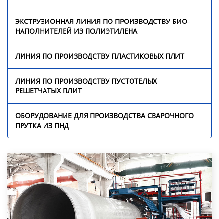
Линия по производству
пластиковых плит
ЭКСТРУЗИОННАЯ ЛИНИЯ ПО ПРОИЗВОДСТВУ БИО-
НАПОЛНИТЕЛЕЙ ИЗ ПОЛИЭТИЛЕНА
Линия по производству
пустотелых сотовых
ЛИНИЯ ПО ПРОИЗВОДСТВУ ПЛАСТИКОВЫХ ПЛИТ
плит
ЛИНИЯ ПО ПРОИЗВОДСТВУ ПУСТОТЕЛЫХ
Оборудование для
РЕШЕТЧАТЫХ ПЛИТ
производства
сварочного прутка из
ОБОРУДОВАНИЕ ДЛЯ ПРОИЗВОДСТВА СВАРОЧНОГО
ПНД
ПРУТКА ИЗ ПНД
Видео
Новости
О нас
Контакты