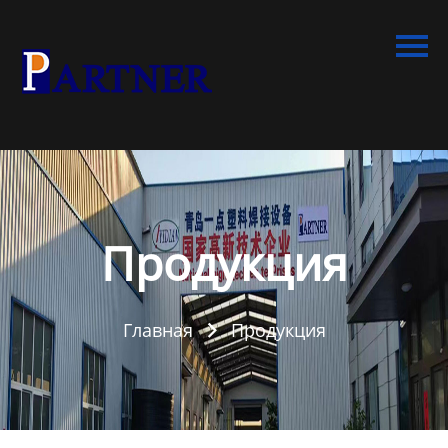
Главная
Продукция
Линия по производству
спиральновитых труб из
ПНД
Линия по производству
экструдированного
Продукция
пенополистирола
Линия по производству
Главная
Продукция
водопроводных труб из

ПНД
Оборудование для
производства труб со
структурированной