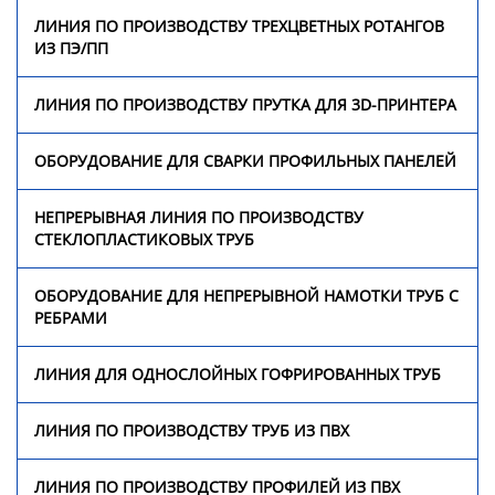
ЛИНИЯ ПО ПРОИЗВОДСТВУ ТРЕХЦВЕТНЫХ РОТАНГОВ
ИЗ ПЭ/ПП
Оборудование для
непрерывной намотки
труб с ребрами
ЛИНИЯ ПО ПРОИЗВОДСТВУ ПРУТКА ДЛЯ 3D-ПРИНТЕРА
Линия для однослойных
ОБОРУДОВАНИЕ ДЛЯ СВАРКИ ПРОФИЛЬНЫХ ПАНЕЛЕЙ
гофрированных труб
НЕПРЕРЫВНАЯ ЛИНИЯ ПО ПРОИЗВОДСТВУ
Линия по производству
СТЕКЛОПЛАСТИКОВЫХ ТРУБ
труб из ПВХ
ОБОРУДОВАНИЕ ДЛЯ НЕПРЕРЫВНОЙ НАМОТКИ ТРУБ С
Линия по производству
РЕБРАМИ
профилей из ПВХ
ЛИНИЯ ДЛЯ ОДНОСЛОЙНЫХ ГОФРИРОВАННЫХ ТРУБ
Экструзионная линия по
производству био-
ЛИНИЯ ПО ПРОИЗВОДСТВУ ТРУБ ИЗ ПВХ
наполнителей из
полиэтилена
ЛИНИЯ ПО ПРОИЗВОДСТВУ ПРОФИЛЕЙ ИЗ ПВХ