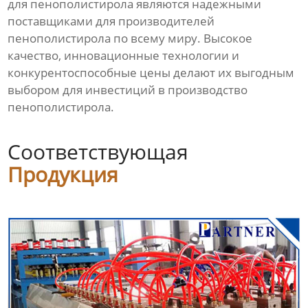
для пенополистирола являются надежными
Линия по производству
пустотелых сотовых плит
поставщиками для производителей
пенополистирола по всему миру. Высокое
качество, инновационные технологии и
Оборудование для
производства сварочного
конкурентоспособные цены делают их выгодным
прутка из ПНД
выбором для инвестиций в производство
пенополистирола.
Видео
Соответствующая
Новости
Продукция
О нас
Контакты
Продукция