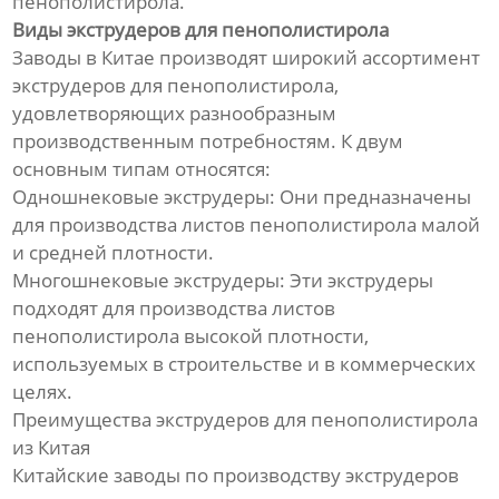
пенополистирола.
Линия по производству
гофрированных труб из
Виды экструдеров для пенополистирола
полиэтилена
Заводы в Китае производят широкий ассортимент
экструдеров для пенополистирола,
Линия по производству
удовлетворяющих разнообразным
трехцветных ротангов из ПЭ/
производственным потребностям. К двум
ПП
основным типам относятся:
Одношнековые экструдеры: Они предназначены
Линия по производству
для производства листов пенополистирола малой
прутка для 3D-принтера
и средней плотности.
Многошнековые экструдеры: Эти экструдеры
Оборудование для сварки
подходят для производства листов
профильных панелей
пенополистирола высокой плотности,
используемых в строительстве и в коммерческих
Непрерывная линия по
производству
целях.
стеклопластиковых труб
Преимущества экструдеров для пенополистирола
из Китая
Оборудование для
Китайские заводы по производству экструдеров
непрерывной намотки труб с