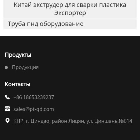
Китай экструдер для сварки пластика
Экспортер
Труба пнд оборудование
Продукты
Продукция
Контакты
+86 18653239237

sales@pt-qd.com

КНР, г. Циндао, район Лицян, ул. Циншань,№614
