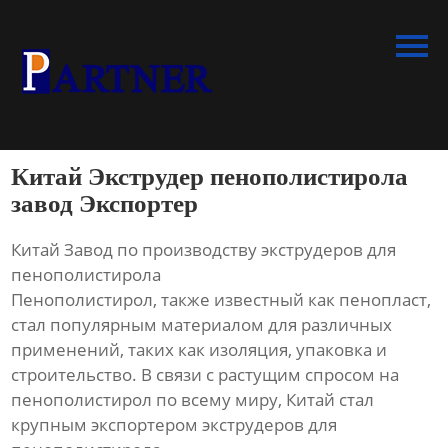
Главная
Продукция
Линия по производству
спиральновитых труб из ПНД
Китай Экструдер пенополистирола
Линия по производству
завод Экспортер
экструдированного
пенополистирола
Китай Завод по производству экструдеров для
пенополистирола
Линия по производству
Пенополистирол, также известный как пенопласт,
водопроводных труб из ПНД
стал популярным материалом для различных
применений, таких как изоляция, упаковка и
Оборудование для
строительство. В связи с растущим спросом на
производства труб со
пенополистирол по всему миру, Китай стал
структурированной стенкой
крупным экспортером экструдеров для