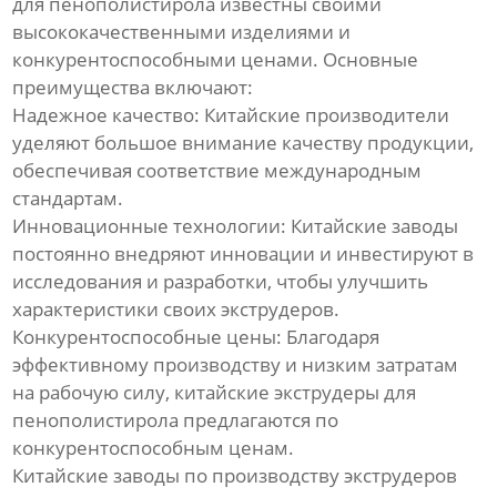
для пенополистирола известны своими
ребрами
высококачественными изделиями и
конкурентоспособными ценами. Основные
Линия для однослойных
преимущества включают:
гофрированных труб
Надежное качество: Китайские производители
уделяют большое внимание качеству продукции,
Линия по производству труб
обеспечивая соответствие международным
из ПВХ
стандартам.
Инновационные технологии: Китайские заводы
Линия по производству
профилей из ПВХ
постоянно внедряют инновации и инвестируют в
исследования и разработки, чтобы улучшить
Экструзионная линия по
характеристики своих экструдеров.
производству био-
Конкурентоспособные цены: Благодаря
наполнителей из
эффективному производству и низким затратам
полиэтилена
на рабочую силу, китайские экструдеры для
пенополистирола предлагаются по
Линия по производству
конкурентоспособным ценам.
пластиковых плит
Китайские заводы по производству экструдеров