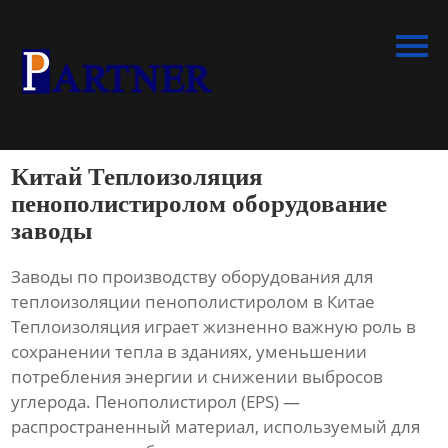
Главная
Продукция
Линия по производству
спиральновитых труб из ПНД
Китай Теплоизоляция
Линия по производству
пенополистиролом оборудование
экструдированного
заводы
пенополистирола
Заводы по производству оборудования для
Линия по производству
теплоизоляции пенополистиролом в Китае
водопроводных труб из ПНД
Теплоизоляция играет жизненно важную роль в
сохранении тепла в зданиях, уменьшении
Оборудование для
потребления энергии и снижении выбросов
производства труб со
углерода. Пенополистирол (EPS) —
структурированной стенкой
распространенный материал, используемый для