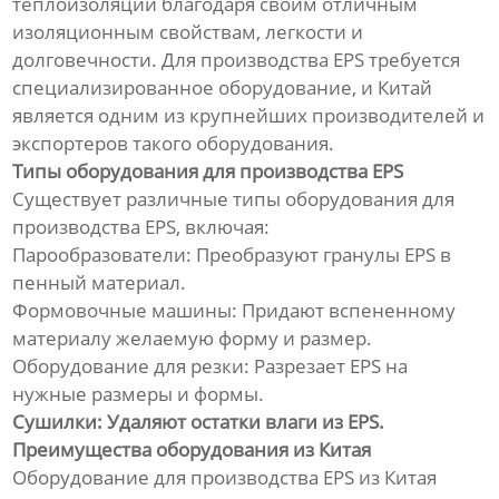
теплоизоляции благодаря своим отличным
Линия по производству
гофрированных труб из
изоляционным свойствам, легкости и
полиэтилена
долговечности. Для производства EPS требуется
специализированное оборудование, и Китай
Линия по производству
является одним из крупнейших производителей и
трехцветных ротангов из ПЭ/
экспортеров такого оборудования.
ПП
Типы оборудования для производства EPS
Существует различные типы оборудования для
Линия по производству
производства EPS, включая:
прутка для 3D-принтера
Парообразователи: Преобразуют гранулы EPS в
пенный материал.
Оборудование для сварки
профильных панелей
Формовочные машины: Придают вспененному
материалу желаемую форму и размер.
Оборудование для резки: Разрезает EPS на
Непрерывная линия по
производству
нужные размеры и формы.
стеклопластиковых труб
Сушилки: Удаляют остатки влаги из EPS.
Преимущества оборудования из Китая
Оборудование для
Оборудование для производства EPS из Китая
непрерывной намотки труб с