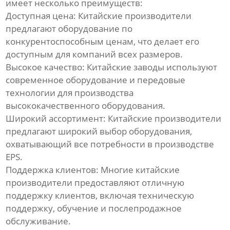
имеет несколько преимуществ:
ребрами
Доступная цена: Китайские производители
предлагают оборудование по
Линия для однослойных
конкурентоспособным ценам, что делает его
гофрированных труб
доступным для компаний всех размеров.
Высокое качество: Китайские заводы используют
Линия по производству труб
из ПВХ
современное оборудование и передовые
технологии для производства
Линия по производству
высококачественного оборудования.
профилей из ПВХ
Широкий ассортимент: Китайские производители
предлагают широкий выбор оборудования,
Экструзионная линия по
охватывающий все потребности в производстве
производству био-
EPS.
наполнителей из
Поддержка клиентов: Многие китайские
полиэтилена
производители предоставляют отличную
поддержку клиентов, включая техническую
Линия по производству
поддержку, обучение и послепродажное
пластиковых плит
обслуживание.