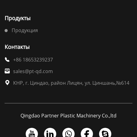
Продукты
Продукция
Контакты
+86 18653239237

sales@pt-qd.com

КНР, г. Циндао, район Лицян, ул. Циншань,№614

Qingdao Partner Plastic Machinery Co.,ltd




