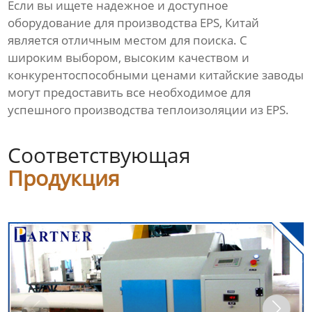
Если вы ищете надежное и доступное
Линия по производству
пустотелых сотовых плит
оборудование для производства EPS, Китай
является отличным местом для поиска. С
Оборудование для
широким выбором, высоким качеством и
производства сварочного
конкурентоспособными ценами китайские заводы
прутка из ПНД
могут предоставить все необходимое для
успешного производства теплоизоляции из EPS.
Видео
Соответствующая
Новости
Продукция
О нас
Контакты
Продукция